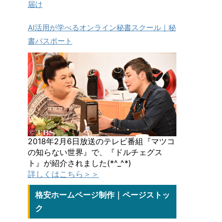
届け
AI活用が学べるオンライン秘書スクール｜秘
書パスポート
2018年2月6日放送のテレビ番組『マツコ
の知らない世界』で、『ドルチェグス
ト』が紹介されました(*^_^*)
詳しくはこちら＞＞
格安ホームページ制作｜ページストッ
ク