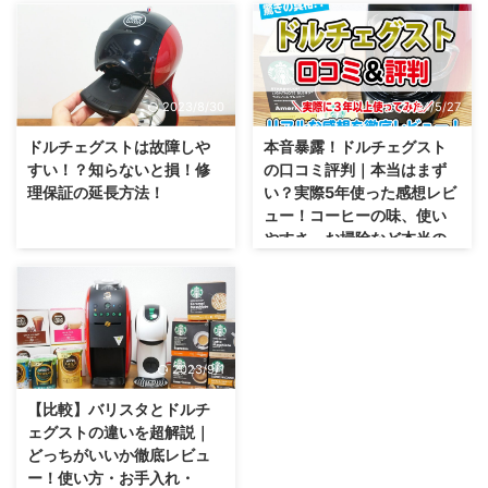
2023/8/30
2024/5/27
ドルチェグストは故障しや
本音暴露！ドルチェグスト
すい！？知らないと損！修
の口コミ評判｜本当はまず
理保証の延長方法！
い？実際5年使った感想レビ
ュー！コーヒーの味、使い
やすさ、お掃除など本当の
所を解説
2023/9/1
【比較】バリスタとドルチ
ェグストの違いを超解説｜
どっちがいいか徹底レビュ
ー！使い方・お手入れ・