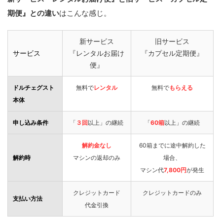
期便』との違い
はこんな感じ。
新サービス
旧サービス
サービス
『レンタルお届け
『カプセル定期便』
便』
ドルチェグスト
無料で
レンタル
無料で
もらえる
本体
申し込み条件
「
３回
以上」の継続
「
60箱
以上」の継続
解約金なし
60箱までに途中解約した
解約時
マシンの返却のみ
場合、
マシン代
7,800円
が発生
クレジットカード
クレジットカードのみ
支払い方法
代金引換