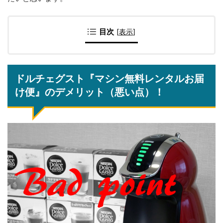
目次
[
表示
]
ドルチェグスト『マシン無料レンタルお届
け便』のデメリット（悪い点）！