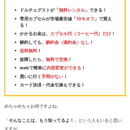
ドルチェグストが「
無料レンタル
」できる！
専用カプセルが市場最安値「
10％オフ
」で買え
る！
かかるお金は、
カプセル代（コーヒー代）だけ
！
解約しても、
解約金（違約金）なし
！
送料無料
！
故障したら、
無料で交換
！
webで簡単に
内容変更ができる
！
買いに行く
手間がない
！
カード決済・代金引換もできる！
めちゃめちゃお得ですよね。
「
そんなことは、もう知ってるよ！
」という人もいると思い
ますが、