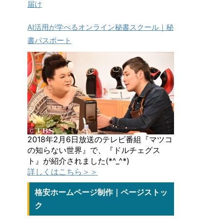
届け
AI活用が学べるオンライン秘書スクール｜秘
書パスポート
2018年2月6日放送のテレビ番組『マツコ
の知らない世界』で、『ドルチェグス
ト』が紹介されました(*^_^*)
詳しくはこちら＞＞
格安ホームページ制作｜ページストッ
ク