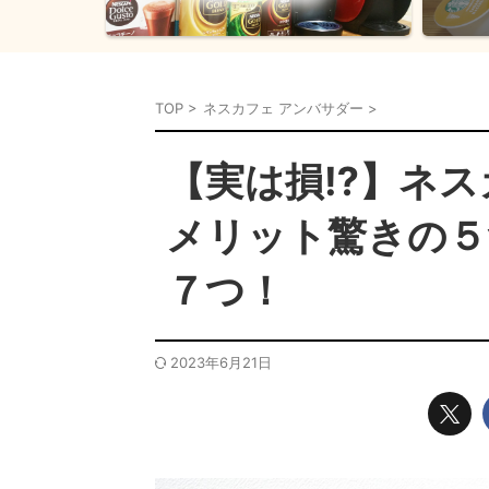
TOP
>
ネスカフェ アンバサダー
>
【実は損⁉】ネス
メリット驚きの５
７つ！
2023年6月21日