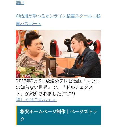
届け
AI活用が学べるオンライン秘書スクール｜秘
書パスポート
2018年2月6日放送のテレビ番組『マツコ
の知らない世界』で、『ドルチェグス
ト』が紹介されました(*^_^*)
詳しくはこちら＞＞
格安ホームページ制作｜ページストッ
ク