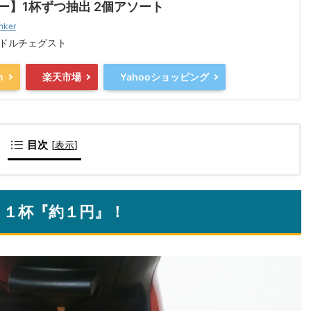
ー】1杯ずつ抽出 2個アソート
nker
 ドルチェグスト
n
楽天市場
Yahooショッピング
目次
[
表示
]
、１杯『約１円』！