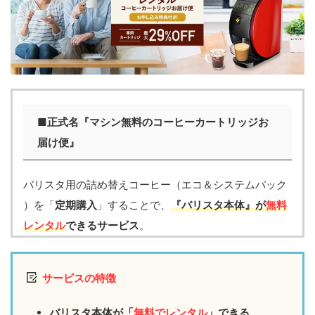
■正式名『マシン無料のコーヒーカートリッジお
届け便』
バリスタ用の詰め替えコーヒー（エコ＆システムパック
）を「
定期購入
」することで、
『
バリスタ本体』が
無料
レンタル
できるサービス
。
サービスの特徴
バリスタ本体が「
無料でレンタル
」できる