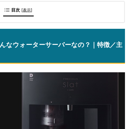
目次
[
表示
]
んなウォーターサーバーなの？｜特徴／主