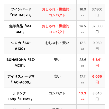
ツインバード
おしゃれ・機能的・
16.0
37,800
『CM-D457B』
コンパクト
㎝
円
無印良品『MJ-
おしゃれ・機能的・
14.5
32,000
CM1』
コンパクト
㎝
円
シロカ『SC-
おしゃれ・安い
17.3
9,980
A130』
㎝
円
BONABONA『BZ-
安い
28.6
6,841
MC81』
㎝
円
アイリスオーヤマ
安い
17.7
6,056
『IAC-A600』
㎝
円
ラドンナ
コンパクト
13.3
8,640
Toffy『K-CM2』
㎝
円