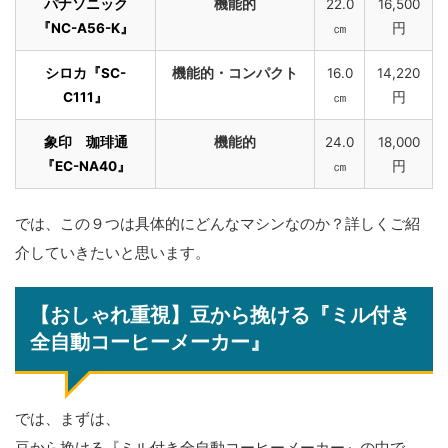
パナソニック
機能的
22.0
16,500
『NC-A56-K』
㎝
円
シロカ『SC-
機能的・コンパクト
16.0
14,220
C111』
㎝
円
象印 珈琲通
機能的
24.0
18,000
『EC-NA40』
㎝
円
では、この９つは具体的にどんなマシンなのか？詳しくご紹
介していきたいと思います。
【おしゃれ重視】豆から挽ける『ミル付き
全自動コーヒーメーカー』
では、まずは、
豆から挽ける『ミル付き全自動コーヒーメーカー』の中で、