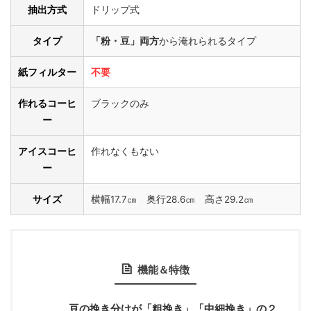
抽出方式
ドリップ式
タイプ
「粉・豆」両方
から淹れられるタイプ
紙フィルター
不要
作れるコーヒ
ブラックのみ
ー
アイスコーヒ
作れなくもない
ー
サイズ
横幅17.7㎝ 奥行28.6㎝ 高さ29.2㎝
機能＆特徴
豆の挽き分けが「粗挽き」「中細挽き」の２