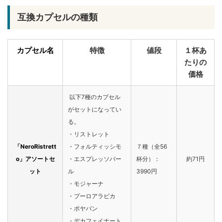
互換カプセルの種類
カプセル名
特徴
値段
１杯あ
たりの
価格
以下7種のカプセル
がセットになってい
る。
・リストレット
「NeroRistrett
・フォルティッシモ
７種（全56
o」アソートセ
・エスプレッソバー
杯分）：
約71円
ット
ル
3990円
・モジャーナ
・プーロアラビカ
・ポヤパン
・デカフェイナート