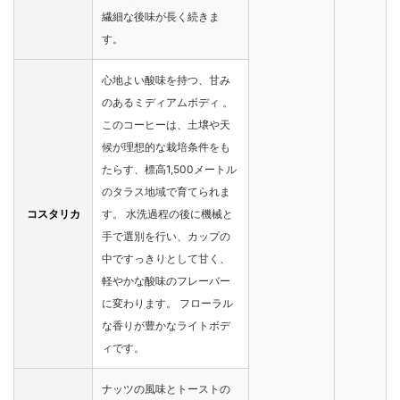
繊細な後味が長く続きま
す。
心地よい酸味を持つ、甘み
のあるミディアムボディ 。
このコーヒーは、土壌や天
候が理想的な栽培条件をも
たらす、標高1,500メートル
のタラス地域で育てられま
コスタリカ
す。 水洗過程の後に機械と
手で選別を行い、カップの
中ですっきりとして甘く、
軽やかな酸味のフレーバー
に変わります。 フローラル
な香りが豊かなライトボデ
ィです。
ナッツの風味とトーストの