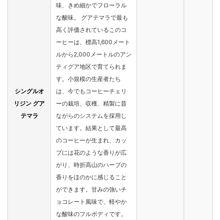
味、きめ細かでフローラル
な酸味。 グアテマラで最も
高く評価されているこのコ
ーヒーは、標高1,600メート
ルから2,000メートルのアン
ティグア地区で育てられま
す。小規模の生産者たち
シングルオ
は、今でもコーヒーチェリ
リジン グア
ーの栽培、収穫、精製に昔
テマラ
ながらのシステムを採用し
ています。結果として最高
のコーヒーが生まれ、カッ
プには花のような香りが広
がり、時折高山のハーブの
香りをほのかに感じること
ができます。甘みの強いチ
ョコレート風味で、軽やか
な酸味のフルボディです。