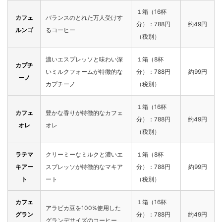
１箱（16杯
カフェ
バランスのとれた万人受けす
分）：788円
約49円
ルンゴ
るコーヒー
（税別）
濃いエスプレッソと味わい深
１箱（8杯
カプチ
いミルクフォームが特徴的な
分）：788円
約99円
ーノ
カプチーノ
（税別）
１箱（16杯
カフェ
豊かな香りが特徴的なカフェ
分）：788円
約49円
オレ
オレ
（税別）
ラテマ
クリーミーなミルクと濃いエ
１箱（8杯
キアー
スプレッソが特徴的なマキア
分）：788円
約99円
ト
ート
（税別）
カフェ
１箱（16杯
アラビカ豆を100%使用した
グラン
分）：788円
約49円
グランデサイズのコーヒー