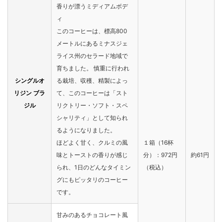
香りが漂うミディアムボデ
ィ
このコーヒーは、標高800
メートルにあるミナスジェ
ライス州のセラード地域で
育ちました。 慎重に行われ
シングルオ
る栽培、収穫、精製によっ
リジン ブラ
て、このコーヒーは「スト
ジル
リクトリー・ソフト・スペ
シャリティ」として知られ
るようになりました。
ほどよく甘く、クルミの風
１箱（16杯
味とトーストの香りが感じ
分）：972円
約61円
られ、1日のどんなタイミン
（税込）
グにもピッタリのコーヒー
です。
甘みのあるチョコレート風