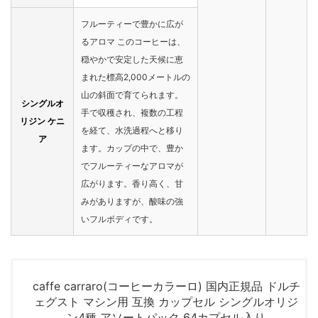
フルーティーで豊かに広が
るアロマ このコーヒーは、
穏やかで安定した天候に恵
まれた標高2,000メートルの
山の斜面で育てられます。
シングルオ
手で収穫され、複数の工程
リジン ケニ
を経て、水洗過程へと移り
ア
ます。カップの中で、豊か
でフルーティーなアロマが
広がります。香り高く、甘
みがありますが、酸味の強
いフルボディです。
caffe carraro(コーヒーカラーロ) 国内正規品 ドルチ
ェグスト マシン用 互換 カップセル シングルオリジ
ン4種 アソートパック 64カプセル入り