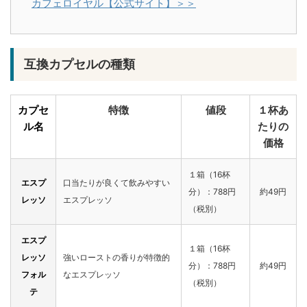
カフェロイヤル【公式サイト】＞＞
互換カプセルの種類
カプセ
特徴
値段
１杯あ
ル名
たりの
価格
１箱（16杯
エスプ
口当たりが良くて飲みやすい
分）：788円
約49円
レッソ
エスプレッソ
（税別）
エスプ
１箱（16杯
レッソ
強いローストの香りが特徴的
分）：788円
約49円
フォル
なエスプレッソ
（税別）
テ