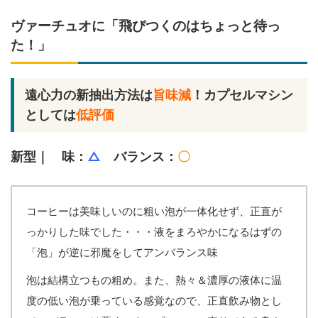
ヴァーチュオに「飛びつくのはちょっと待っ
た！」
遠心力の新抽出方法は
旨味減
！カプセルマシン
としては
低評価
新型｜ 味：
△
バランス：
〇
コーヒーは美味しいのに粗い泡が一体化せず、正直が
っかりした味でした・・・液をまろやかになるはずの
「泡」が逆に邪魔をしてアンバランス味
泡は結構立つもの粗め。また、熱々＆濃厚の液体に温
度の低い泡が乗っている感覚なので、正直飲み物とし