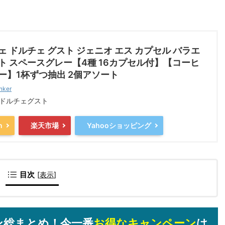
ェ ドルチェ グスト ジェニオ エス カプセル バラエ
ト スペースグレー【4種 16カプセル付】【コーヒ
ー】1杯ずつ抽出 2個アソート
nker
 ドルチェグスト
n
楽天市場
Yahooショッピング
目次
[
表示
]
ン総まとめ！今一番
お得なキャンペーン
は